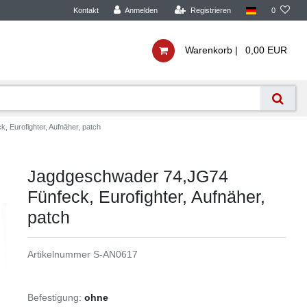
Kontakt
Anmelden
Registrieren
0
Warenkorb |
0,00 EUR
 Eurofighter, Aufnäher, patch
Jagdgeschwader 74,JG74
Fünfeck, Eurofighter, Aufnäher,
patch
Artikelnummer
S-AN0617
Befestigung:
ohne