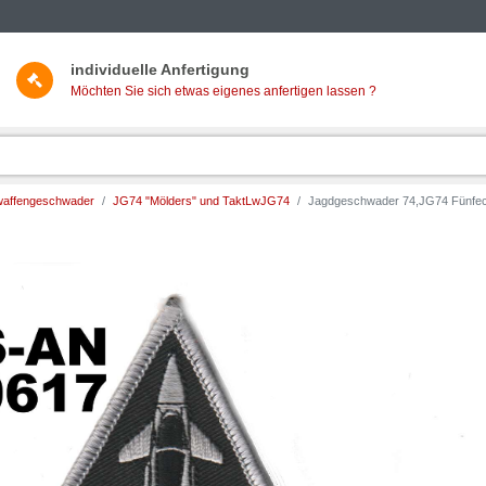
individuelle Anfertigung
Möchten Sie sich etwas eigenes anfertigen lassen ?
twaffengeschwader
JG74 "Mölders" und TaktLwJG74
Jagdgeschwader 74,JG74 Fünfeck,