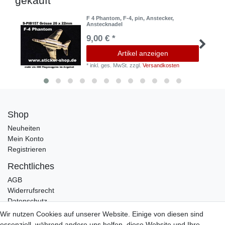
gekauft
F 4 Phantom, F-4, pin, Anstecker,
Anstecknadel
9,00 € *
Artikel anzeigen
*
inkl. ges. MwSt.
zzgl.
Versandkosten
Shop
Neuheiten
Mein Konto
Registrieren
Rechtliches
AGB
Widerrufsrecht
Datenschutz
Impressum
Wir nutzen Cookies auf unserer Website. Einige von diesen sind
essenziell, während andere uns helfen, diese Website und Ihre