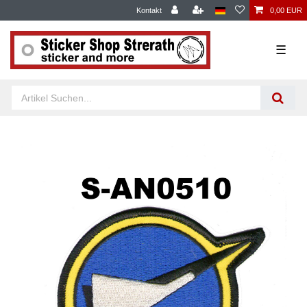
Kontakt
0,00 EUR
☰