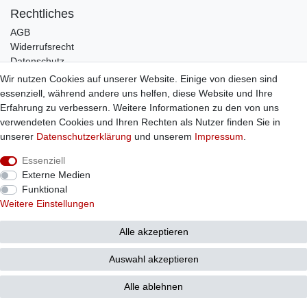
Rechtliches
AGB
Widerrufsrecht
Datenschutz
Impressum
Wir nutzen Cookies auf unserer Website. Einige von diesen sind
essenziell, während andere uns helfen, diese Website und Ihre
Infos
Erfahrung zu verbessern. Weitere Informationen zu den von uns
Zahlung / Versand
verwendeten Cookies und Ihren Rechten als Nutzer finden Sie in
Individuelle Anfertigung
unserer
Daten­schutz­erklärung
und unserem
Impressum
.
Kontakt
Essenziell
Externe Medien
Bestellung widerrufen
Funktional
Weitere Einstellungen
Alle akzeptieren
© Copyright 2026 Sticker Shop Strerath
Auswahl akzeptieren
Alle ablehnen