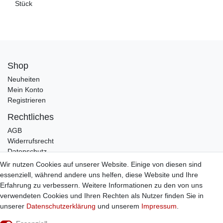
Stück
Shop
Neuheiten
Mein Konto
Registrieren
Rechtliches
AGB
Widerrufsrecht
Datenschutz
Impressum
Wir nutzen Cookies auf unserer Website. Einige von diesen sind
essenziell, während andere uns helfen, diese Website und Ihre
Infos
Erfahrung zu verbessern. Weitere Informationen zu den von uns
Zahlung / Versand
verwendeten Cookies und Ihren Rechten als Nutzer finden Sie in
Individuelle Anfertigung
unserer
Daten­schutz­erklärung
und unserem
Impressum
.
Kontakt