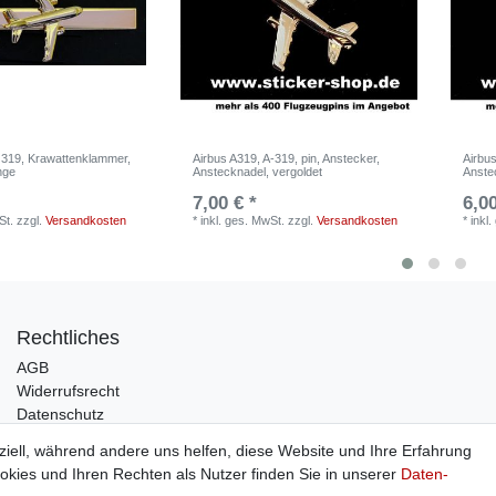
A 319, Krawattenklammer,
Airbus A319, A-319, pin, Anstecker,
Airbus
nge
Anstecknadel, vergoldet
Anste
7,00 € *
6,00
St.
zzgl.
Versandkosten
*
inkl. ges. MwSt.
zzgl.
Versandkosten
*
inkl
Rechtliches
AGB
Widerrufsrecht
Datenschutz
Impressum
ziell, während andere uns helfen, diese Website und Ihre Erfahrung
kies und Ihren Rechten als Nutzer finden Sie in unserer
Daten­