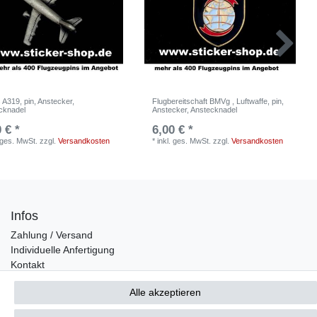
 A319, pin, Anstecker,
Flugbereitschaft BMVg , Luftwaffe, pin,
cknadel
Anstecker, Anstecknadel
 € *
6,00 € *
. ges. MwSt.
zzgl.
Versandkosten
*
inkl. ges. MwSt.
zzgl.
Versandkosten
Infos
Zahlung / Versand
Individuelle Anfertigung
Kontakt
Alle akzeptieren
Bestellung widerrufen