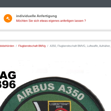
individuelle Anfertigung
Möchten Sie sich etwas eigenes anfertigen lassen ?
ndobehörden
Flugbereitschaft BMVg
A350, Flugbereitschaft BMVG, Luftwaffe, Aufnäher,