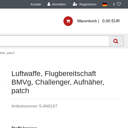
Kontakt
Anmelden
Registrieren
0
Warenkorb |
0,00 EUR
äher, patch
Luftwaffe, Flugbereitschaft
BMVg, Challenger, Aufnäher,
patch
Artikelnummer
S-AN0167