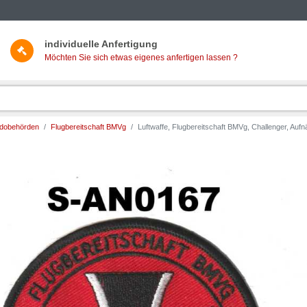
individuelle Anfertigung
Möchten Sie sich etwas eigenes anfertigen lassen ?
ndobehörden
Flugbereitschaft BMVg
Luftwaffe, Flugbereitschaft BMVg, Challenger, Aufn