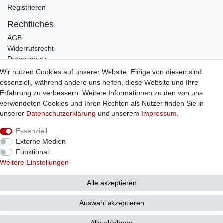
Registrieren
Rechtliches
AGB
Widerrufsrecht
Datenschutz
Impressum
Wir nutzen Cookies auf unserer Website. Einige von diesen sind
essenziell, während andere uns helfen, diese Website und Ihre
Infos
Erfahrung zu verbessern. Weitere Informationen zu den von uns
Zahlung / Versand
verwendeten Cookies und Ihren Rechten als Nutzer finden Sie in
Individuelle Anfertigung
unserer
Daten­schutz­erklärung
und unserem
Impressum
.
Kontakt
Essenziell
Externe Medien
Bestellung widerrufen
Funktional
Weitere Einstellungen
Alle akzeptieren
© Copyright 2026 Sticker Shop Strerath
Auswahl akzeptieren
Alle ablehnen