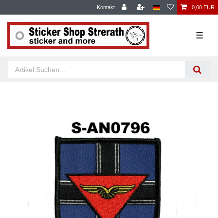
Kontakt
0,00 EUR
☰