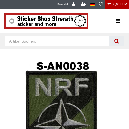
Kontakt
0,00 EUR
☰