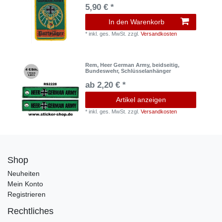
5,90 € *
In den Warenkorb
*
inkl. ges. MwSt.
zzgl.
Versandkosten
Rem, Heer German Army, beidseitig,
Bundeswehr, Schlüsselanhänger
ab 2,20 € *
Artikel anzeigen
*
inkl. ges. MwSt.
zzgl.
Versandkosten
Shop
Neuheiten
Mein Konto
Registrieren
Rechtliches