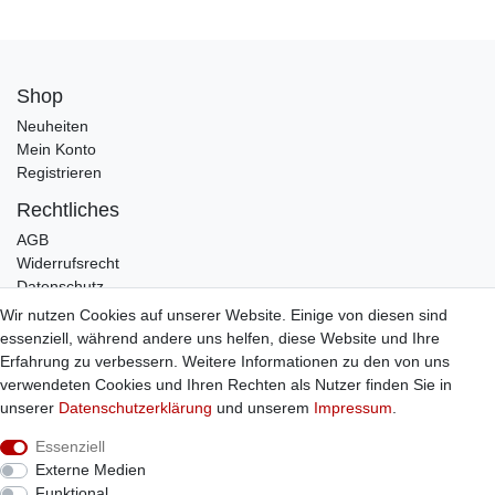
Shop
Neuheiten
Mein Konto
Registrieren
Rechtliches
AGB
Widerrufsrecht
Datenschutz
Impressum
Wir nutzen Cookies auf unserer Website. Einige von diesen sind
essenziell, während andere uns helfen, diese Website und Ihre
Infos
Erfahrung zu verbessern. Weitere Informationen zu den von uns
Zahlung / Versand
verwendeten Cookies und Ihren Rechten als Nutzer finden Sie in
Individuelle Anfertigung
unserer
Daten­schutz­erklärung
und unserem
Impressum
.
Kontakt
Essenziell
Externe Medien
Bestellung widerrufen
Funktional