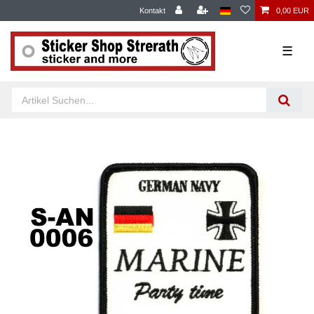
Kontakt
0,00 EUR
☰