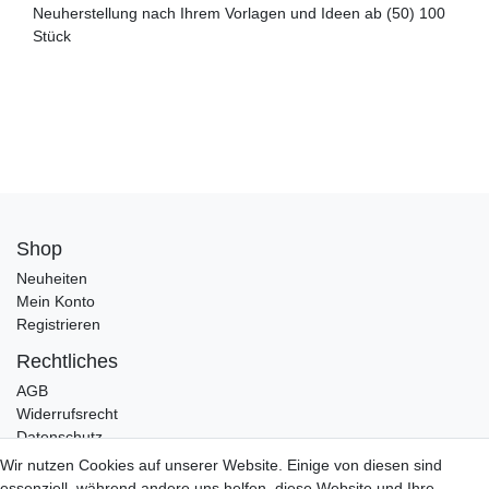
Neuherstellung nach Ihrem Vorlagen und Ideen ab (50) 100
Stück
Shop
Neuheiten
Mein Konto
Registrieren
Rechtliches
AGB
Widerrufsrecht
Datenschutz
Impressum
Wir nutzen Cookies auf unserer Website. Einige von diesen sind
essenziell, während andere uns helfen, diese Website und Ihre