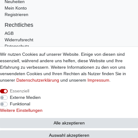
Neuheiten
Mein Konto
Registrieren
Rechtliches
AGB
Widerrufsrecht
Datenschutz
Impressum
Wir nutzen Cookies auf unserer Website. Einige von diesen sind
essenziell, während andere uns helfen, diese Website und Ihre
Infos
Erfahrung zu verbessern. Weitere Informationen zu den von uns
Zahlung / Versand
verwendeten Cookies und Ihren Rechten als Nutzer finden Sie in
Individuelle Anfertigung
unserer
Daten­schutz­erklärung
und unserem
Impressum
.
Kontakt
Essenziell
Externe Medien
Bestellung widerrufen
Funktional
Weitere Einstellungen
Alle akzeptieren
© Copyright 2026 Sticker Shop Strerath
Auswahl akzeptieren