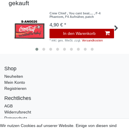
gekauft
Crew Chief , You cant beat.... , F-4
Phantom, F4 Aufnäher, patch
4,90 € *
In den Warenkorb
*
inkl. ges. MwSt.
zzgl.
Versandkosten
Shop
Neuheiten
Mein Konto
Registrieren
Rechtliches
AGB
Widerrufsrecht
Datenschutz
Impressum
Wir nutzen Cookies auf unserer Website. Einige von diesen sind