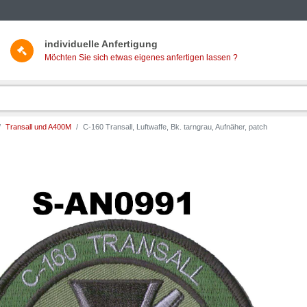
individuelle Anfertigung
Möchten Sie sich etwas eigenes anfertigen lassen ?
Transall und A400M
C-160 Transall, Luftwaffe, Bk. tarngrau, Aufnäher, patch