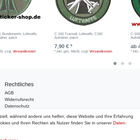
, Bundeswehr, Luftwaffe,
C-160 Transall, Luftwaffe, C160
C-160
näher, patch
Aufnäher, patch
Aufnä
7,90 € *
ab 
St.
zzgl.
Versandkosten
*
inkl. ges. MwSt.
zzgl.
Versandkosten
*
inkl
Rechtliches
AGB
Widerrufsrecht
Datenschutz
Impressum
ziell, während andere uns helfen, diese Website und Ihre Erfahrung
kies und Ihren Rechten als Nutzer finden Sie in unserer
Daten­