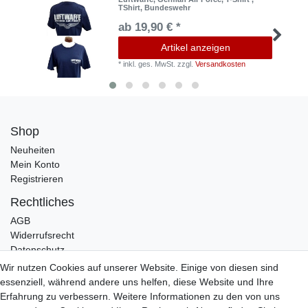
TShirt, Bundeswehr
ab 19,90 € *
Artikel anzeigen
*
inkl. ges. MwSt.
zzgl.
Versandkosten
Shop
Neuheiten
Mein Konto
Registrieren
Rechtliches
AGB
Widerrufsrecht
Datenschutz
Impressum
Wir nutzen Cookies auf unserer Website. Einige von diesen sind
essenziell, während andere uns helfen, diese Website und Ihre
Infos
Erfahrung zu verbessern. Weitere Informationen zu den von uns
Zahlung / Versand