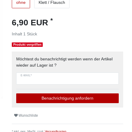
ohne
Klett / Flausch
*
6,90 EUR
Inhalt
1
Stück
Produkt vergriffen
Möchtest du benachrichtigt werden wenn der Artikel
wieder auf Lager ist ?
E-MAIL*
Benachrichtigung anfordern
Wunschliste
* inkl. ges. MwSt. zzgl.
Versandkosten