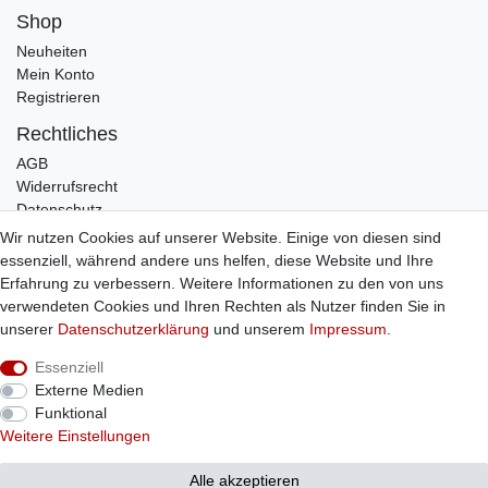
Shop
Neuheiten
Mein Konto
Registrieren
Rechtliches
AGB
Widerrufsrecht
Datenschutz
Impressum
Wir nutzen Cookies auf unserer Website. Einige von diesen sind
essenziell, während andere uns helfen, diese Website und Ihre
Infos
Erfahrung zu verbessern. Weitere Informationen zu den von uns
Zahlung / Versand
verwendeten Cookies und Ihren Rechten als Nutzer finden Sie in
Individuelle Anfertigung
unserer
Daten­schutz­erklärung
und unserem
Impressum
.
Kontakt
Essenziell
Externe Medien
Bestellung widerrufen
Funktional
Weitere Einstellungen
© Copyright 2026 Sticker Shop Strerath
Alle akzeptieren