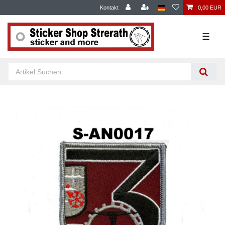
Kontakt
0,00 EUR
☰