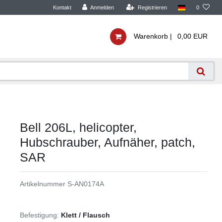
Kontakt
Anmelden
Registrieren
0
Warenkorb |
0,00 EUR
Bell 206L, helicopter,
Hubschrauber, Aufnäher, patch,
SAR
Artikelnummer
S-AN0174A
Befestigung:
Klett / Flausch