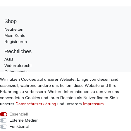
Shop
Neuheiten
Mein Konto
Registrieren
Rechtliches
AGB
Widerrufsrecht
Datenschutz
Impressum
Wir nutzen Cookies auf unserer Website. Einige von diesen sind
essenziell, während andere uns helfen, diese Website und Ihre
Infos
Erfahrung zu verbessern. Weitere Informationen zu den von uns
Zahlung / Versand
verwendeten Cookies und Ihren Rechten als Nutzer finden Sie in
Individuelle Anfertigung
unserer
Daten­schutz­erklärung
und unserem
Impressum
.
Kontakt
Essenziell
Externe Medien
Bestellung widerrufen
Funktional