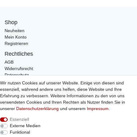
Shop
Neuheiten
Mein Konto
Registrieren
Rechtliches
AGB
Widerrufsrecht
Datenschutz
Impressum
Wir nutzen Cookies auf unserer Website. Einige von diesen sind
essenziell, während andere uns helfen, diese Website und Ihre
Infos
Erfahrung zu verbessern. Weitere Informationen zu den von uns
Zahlung / Versand
verwendeten Cookies und Ihren Rechten als Nutzer finden Sie in
Individuelle Anfertigung
unserer
Daten­schutz­erklärung
und unserem
Impressum
.
Kontakt
Essenziell
Externe Medien
Bestellung widerrufen
Funktional