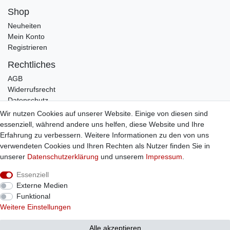
Shop
Neuheiten
Mein Konto
Registrieren
Rechtliches
AGB
Widerrufsrecht
Datenschutz
Impressum
Wir nutzen Cookies auf unserer Website. Einige von diesen sind
essenziell, während andere uns helfen, diese Website und Ihre
Infos
Erfahrung zu verbessern. Weitere Informationen zu den von uns
Zahlung / Versand
verwendeten Cookies und Ihren Rechten als Nutzer finden Sie in
Individuelle Anfertigung
unserer
Daten­schutz­erklärung
und unserem
Impressum
.
Kontakt
Essenziell
Externe Medien
Bestellung widerrufen
Funktional
Weitere Einstellungen
© Copyright 2026 Sticker Shop Strerath
Alle akzeptieren