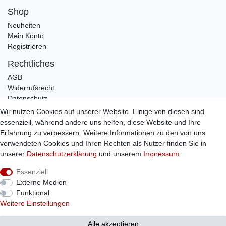
Shop
Neuheiten
Mein Konto
Registrieren
Rechtliches
AGB
Widerrufsrecht
Datenschutz
Impressum
Wir nutzen Cookies auf unserer Website. Einige von diesen sind
essenziell, während andere uns helfen, diese Website und Ihre
Infos
Erfahrung zu verbessern. Weitere Informationen zu den von uns
Zahlung / Versand
verwendeten Cookies und Ihren Rechten als Nutzer finden Sie in
Individuelle Anfertigung
unserer
Daten­schutz­erklärung
und unserem
Impressum
.
Kontakt
Essenziell
Externe Medien
Bestellung widerrufen
Funktional
Weitere Einstellungen
© Copyright 2026 Sticker Shop Strerath
Alle akzeptieren