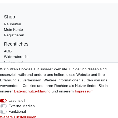
Shop
Neuheiten
Mein Konto
Registrieren
Rechtliches
AGB
Widerrufsrecht
Datenschutz
Impressum
Wir nutzen Cookies auf unserer Website. Einige von diesen sind
essenziell, während andere uns helfen, diese Website und Ihre
Infos
Erfahrung zu verbessern. Weitere Informationen zu den von uns
Zahlung / Versand
verwendeten Cookies und Ihren Rechten als Nutzer finden Sie in
Individuelle Anfertigung
unserer
Daten­schutz­erklärung
und unserem
Impressum
.
Kontakt
Essenziell
Externe Medien
Bestellung widerrufen
Funktional
Weitere Einstellungen