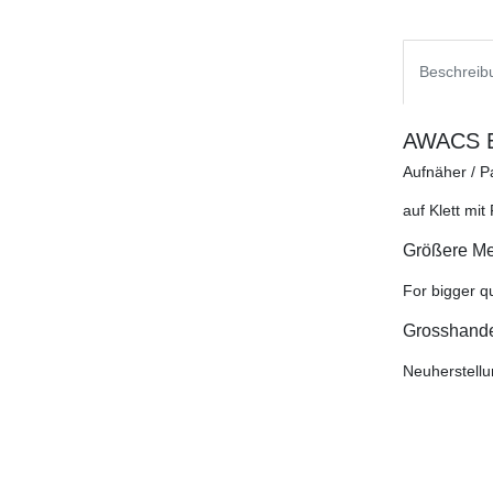
Beschreib
AWACS E-
Aufnäher / 
auf Klett mi
Größere Men
For bigger qu
Grosshandel
Neuherstell