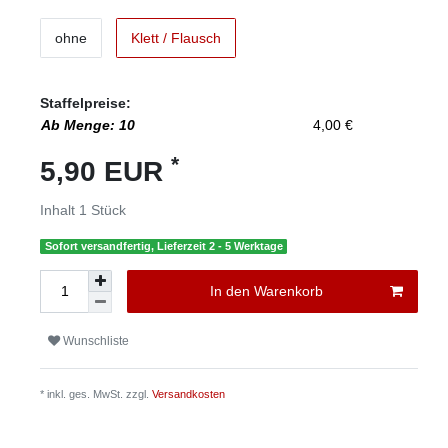
ohne
Klett / Flausch
Staffelpreise:
Ab Menge: 10
4,00 €
*
5,90 EUR
Inhalt
1
Stück
Sofort versandfertig, Lieferzeit 2 - 5 Werktage
In den Warenkorb
Wunschliste
* inkl. ges. MwSt. zzgl.
Versandkosten