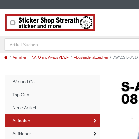
Aufnäher
NATO und Awacs AEWF
Flugstundenabzeichen
AWACS E-3A,1+ H
Bär und Co.
Top Gun
Neue Artikel
Aufnäher
Aufkleber