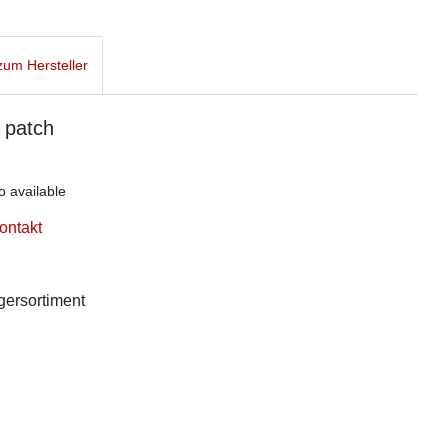
um Hersteller
 patch
o available
ontakt
agersortiment