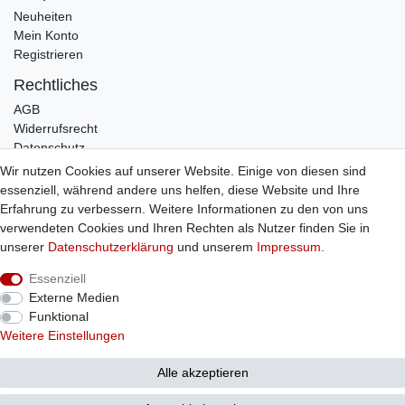
Neuheiten
Mein Konto
Registrieren
Rechtliches
AGB
Widerrufsrecht
Datenschutz
Impressum
Wir nutzen Cookies auf unserer Website. Einige von diesen sind
essenziell, während andere uns helfen, diese Website und Ihre
Infos
Erfahrung zu verbessern. Weitere Informationen zu den von uns
Zahlung / Versand
verwendeten Cookies und Ihren Rechten als Nutzer finden Sie in
Individuelle Anfertigung
unserer
Daten­schutz­erklärung
und unserem
Impressum
.
Kontakt
Essenziell
Externe Medien
Bestellung widerrufen
Funktional
Weitere Einstellungen
Alle akzeptieren
© Copyright 2026 Sticker Shop Strerath