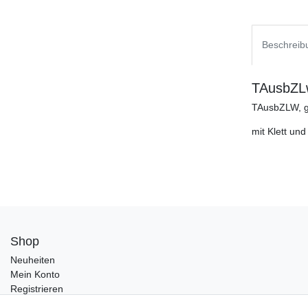
Beschreib
TAusbZLw
TAusbZLW, gr
mit Klett un
Shop
Neuheiten
Mein Konto
Registrieren