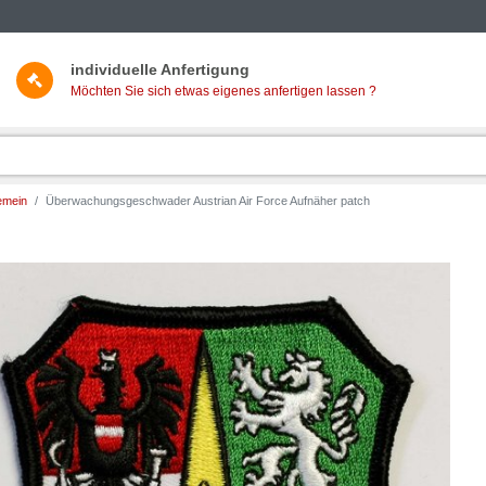
individuelle Anfertigung
Möchten Sie sich etwas eigenes anfertigen lassen ?
emein
Überwachungsgeschwader Austrian Air Force Aufnäher patch