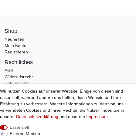
Shop
Neuheiten
Mein Konto
Registrieren
Rechtliches
AGB
Widerrufsrecht
Datenschutz
Impressum
Wir nutzen Cookies auf unserer Website. Einige von diesen sind
essenziell, während andere uns helfen, diese Website und Ihre
Infos
Erfahrung zu verbessern. Weitere Informationen zu den von uns
Zahlung / Versand
verwendeten Cookies und Ihren Rechten als Nutzer finden Sie in
Individuelle Anfertigung
unserer
Daten­schutz­erklärung
und unserem
Impressum
.
Kontakt
Essenziell
Externe Medien