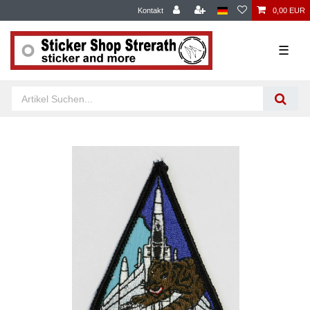
Kontakt
0,00 EUR
☰