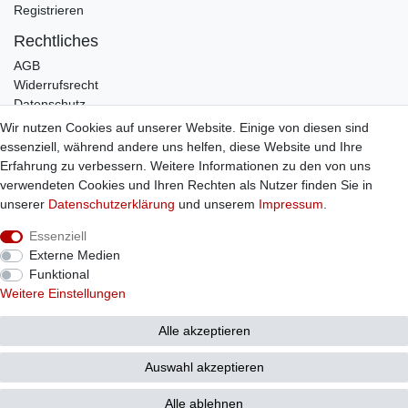
Registrieren
Rechtliches
AGB
Widerrufsrecht
Datenschutz
Impressum
Wir nutzen Cookies auf unserer Website. Einige von diesen sind
essenziell, während andere uns helfen, diese Website und Ihre
Infos
Erfahrung zu verbessern. Weitere Informationen zu den von uns
Zahlung / Versand
verwendeten Cookies und Ihren Rechten als Nutzer finden Sie in
Individuelle Anfertigung
unserer
Daten­schutz­erklärung
und unserem
Impressum
.
Kontakt
Essenziell
Externe Medien
Bestellung widerrufen
Funktional
Weitere Einstellungen
Alle akzeptieren
© Copyright 2026 Sticker Shop Strerath
Auswahl akzeptieren
Alle ablehnen