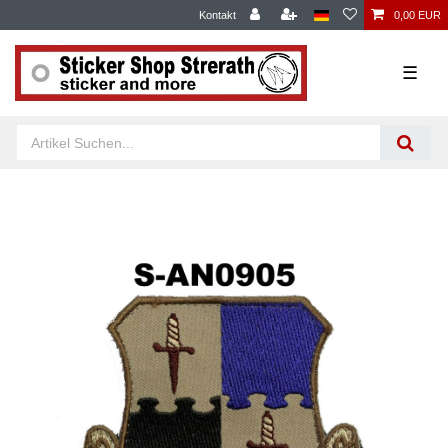
Kontakt
0,00 EUR
☰