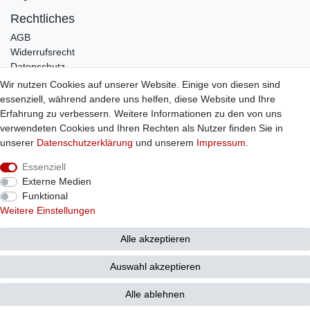
Rechtliches
AGB
Widerrufsrecht
Datenschutz
Impressum
Wir nutzen Cookies auf unserer Website. Einige von diesen sind
essenziell, während andere uns helfen, diese Website und Ihre
Infos
Erfahrung zu verbessern. Weitere Informationen zu den von uns
Zahlung / Versand
verwendeten Cookies und Ihren Rechten als Nutzer finden Sie in
Individuelle Anfertigung
unserer
Daten­schutz­erklärung
und unserem
Impressum
.
Kontakt
Essenziell
Externe Medien
Bestellung widerrufen
Funktional
Weitere Einstellungen
Alle akzeptieren
© Copyright 2026 Sticker Shop Strerath
Auswahl akzeptieren
Alle ablehnen