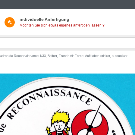
individuelle Anfertigung
Möchten Sie sich etwas eigenes anfertigen lassen ?
adron de Reconnaissance 1/33, Belfort, French Air Force, Aufkleber, sticker, autocollant