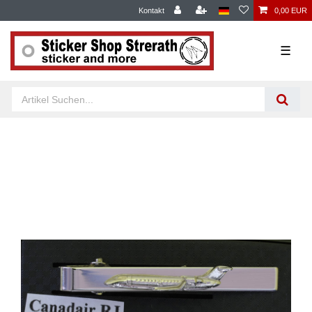
Kontakt
0,00 EUR
☰