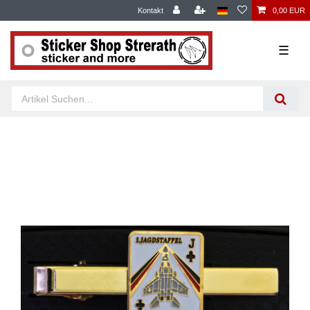
Kontakt
0,00 EUR
☰