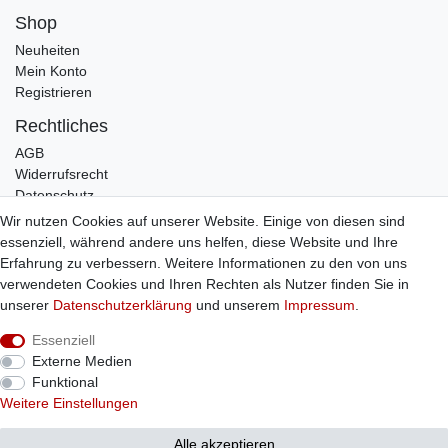
Shop
Neuheiten
Mein Konto
Registrieren
Rechtliches
AGB
Widerrufsrecht
Datenschutz
Impressum
Wir nutzen Cookies auf unserer Website. Einige von diesen sind
essenziell, während andere uns helfen, diese Website und Ihre
Infos
Erfahrung zu verbessern. Weitere Informationen zu den von uns
Zahlung / Versand
verwendeten Cookies und Ihren Rechten als Nutzer finden Sie in
Individuelle Anfertigung
unserer
Daten­schutz­erklärung
und unserem
Impressum
.
Kontakt
Essenziell
Externe Medien
Bestellung widerrufen
Funktional
Weitere Einstellungen
© Copyright 2026 Sticker Shop Strerath
Alle akzeptieren