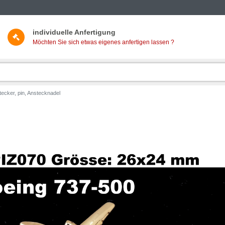
individuelle Anfertigung
Möchten Sie sich etwas eigenes anfertigen lassen ?
ecker, pin, Anstecknadel