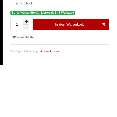
Inhalt
1
Stück
Sofort versandfertig, Lieferzeit 2 - 5 Werktage
In den Warenkorb
Wunschliste
* inkl. ges. MwSt. zzgl.
Versandkosten