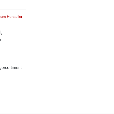
um Hersteller
,
m
agersortiment