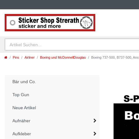
Pins
Airliner
Boeing und McDonnellDouglas
Boeing 737-500, B737-500, Anst
Bär und Co.
Top Gun
Neue Artikel
Aufnäher
Aufkleber