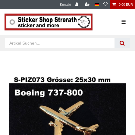
Kontakt
0,00 EUR
☰