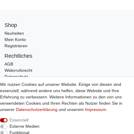
Shop
Neuheiten
Mein Konto
Registrieren
Rechtliches
AGB
Widerrufsrecht
Datenschutz
Impressum
Wir nutzen Cookies auf unserer Website. Einige von diesen sind
essenziell, während andere uns helfen, diese Website und Ihre
Infos
Erfahrung zu verbessern. Weitere Informationen zu den von uns
Zahlung / Versand
verwendeten Cookies und Ihren Rechten als Nutzer finden Sie in
Individuelle Anfertigung
unserer
Daten­schutz­erklärung
und unserem
Impressum
.
Kontakt
Essenziell
Externe Medien
Bestellung widerrufen
Funktional