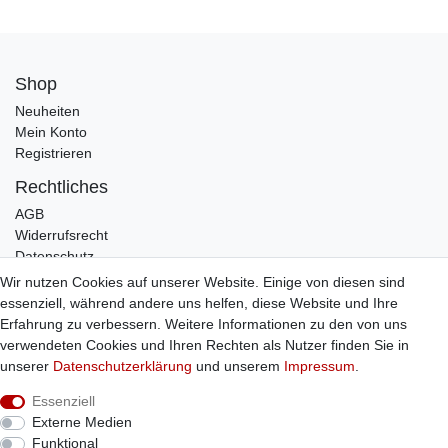
Shop
Neuheiten
Mein Konto
Registrieren
Rechtliches
AGB
Widerrufsrecht
Datenschutz
Impressum
Wir nutzen Cookies auf unserer Website. Einige von diesen sind
essenziell, während andere uns helfen, diese Website und Ihre
Infos
Erfahrung zu verbessern. Weitere Informationen zu den von uns
Zahlung / Versand
verwendeten Cookies und Ihren Rechten als Nutzer finden Sie in
Individuelle Anfertigung
unserer
Daten­schutz­erklärung
und unserem
Impressum
.
Kontakt
Essenziell
Externe Medien
Bestellung widerrufen
Funktional