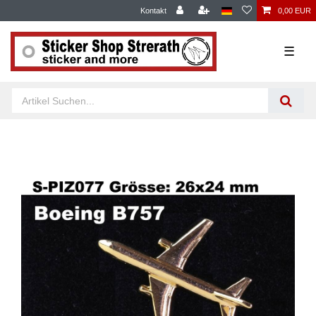
Kontakt
0,00 EUR
☰