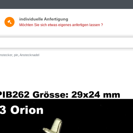
individuelle Anfertigung
Möchten Sie sich etwas eigenes anfertigen lassen ?
nstecker, pin, Anstecknadel