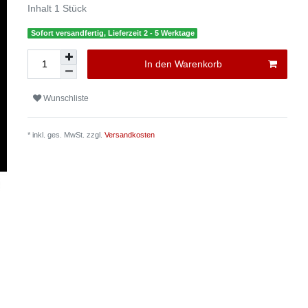
Inhalt
1
Stück
Sofort versandfertig, Lieferzeit 2 - 5 Werktage
In den Warenkorb
Wunschliste
* inkl. ges. MwSt. zzgl.
Versandkosten