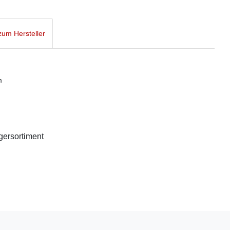
um Hersteller
m
agersortiment