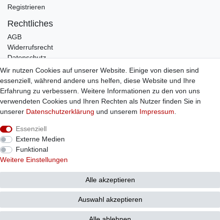
Registrieren
Rechtliches
AGB
Widerrufsrecht
Datenschutz
Impressum
Wir nutzen Cookies auf unserer Website. Einige von diesen sind
essenziell, während andere uns helfen, diese Website und Ihre
Infos
Erfahrung zu verbessern. Weitere Informationen zu den von uns
Zahlung / Versand
verwendeten Cookies und Ihren Rechten als Nutzer finden Sie in
Individuelle Anfertigung
unserer
Daten­schutz­erklärung
und unserem
Impressum
.
Kontakt
Essenziell
Externe Medien
Bestellung widerrufen
Funktional
Weitere Einstellungen
Alle akzeptieren
© Copyright 2026 Sticker Shop Strerath
Auswahl akzeptieren
Alle ablehnen