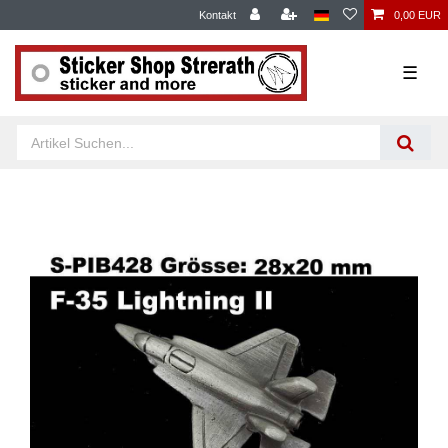
Kontakt
0,00 EUR
☰