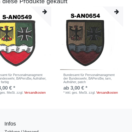
 diese Produkte gekauft
samt für Personalmanagment
Bundesamt für Personalmanagment
undeswehr, BAPersBw, Aufnäher,
der Bundeswehr, BAPersBw, tarn,
 farbig
Aufnäher, patch
3,00 € *
ab 3,00 € *
. ges. MwSt.
zzgl.
Versandkosten
*
inkl. ges. MwSt.
zzgl.
Versandkosten
Infos
Zahlung / Versand