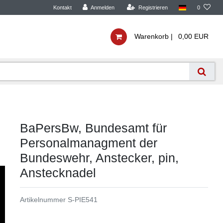
Kontakt
Anmelden
Registrieren
0
Warenkorb |
0,00 EUR
BaPersBw, Bundesamt für
Personalmanagment der
Bundeswehr, Anstecker, pin,
Anstecknadel
Artikelnummer
S-PIE541