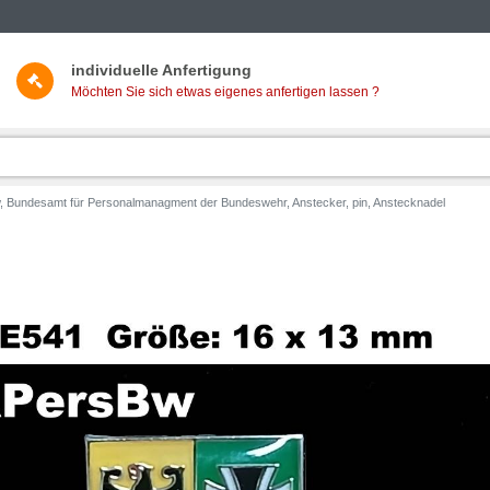
individuelle Anfertigung
Möchten Sie sich etwas eigenes anfertigen lassen ?
 Bundesamt für Personalmanagment der Bundeswehr, Anstecker, pin, Anstecknadel