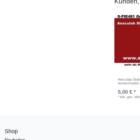
Kunden, 
Aesculap Stab,
Anstecknadel, 
5,00 € *
*
inkl. ges. Mw
Shop
Neuheiten