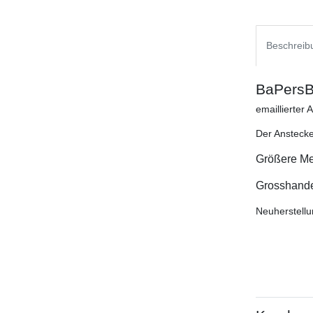
Beschreib
BaPersB
emaillierter
Der Anstecke
Größere Me
Grosshandel
Neuherstellu