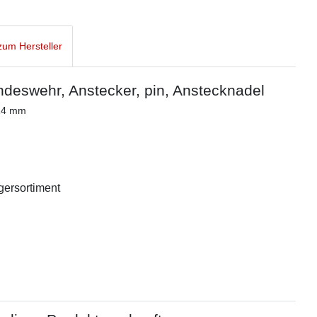
um Hersteller
eswehr, Anstecker, pin, Anstecknadel
 14 mm
agersortiment