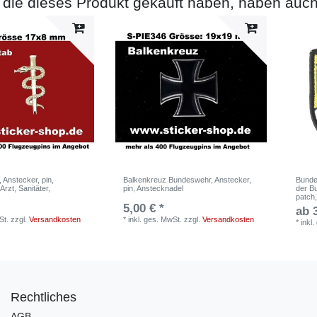
die dieses Produkt gekauft haben, haben auch
 Anstecker, pin,
Balkenkreuz Bundeswehr, Anstecker,
Bunde
Arzt, Sanitäter,
pin, Anstecknadel
der B
patch,
5,00 € *
ab 
St.
zzgl.
Versandkosten
*
inkl. ges. MwSt.
zzgl.
Versandkosten
*
inkl
Rechtliches
AGB