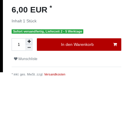
*
6,00 EUR
Inhalt
1
Stück
Sofort versandfertig, Lieferzeit 2 - 5 Werktage
In den Warenkorb
Wunschliste
* inkl. ges. MwSt. zzgl.
Versandkosten