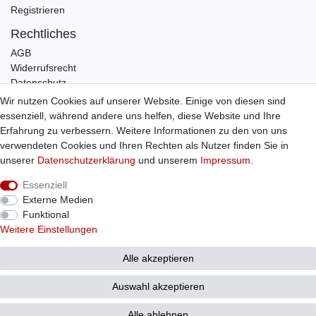
Registrieren
Rechtliches
AGB
Widerrufsrecht
Datenschutz
Impressum
Wir nutzen Cookies auf unserer Website. Einige von diesen sind
essenziell, während andere uns helfen, diese Website und Ihre
Infos
Erfahrung zu verbessern. Weitere Informationen zu den von uns
Zahlung / Versand
verwendeten Cookies und Ihren Rechten als Nutzer finden Sie in
Individuelle Anfertigung
unserer
Daten­schutz­erklärung
und unserem
Impressum
.
Kontakt
Essenziell
Externe Medien
Bestellung widerrufen
Funktional
Weitere Einstellungen
Alle akzeptieren
© Copyright 2026 Sticker Shop Strerath
Auswahl akzeptieren
Alle ablehnen