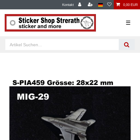
Kontakt
0,00 EUR
☰