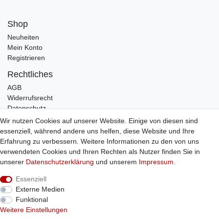
Shop
Neuheiten
Mein Konto
Registrieren
Rechtliches
AGB
Widerrufsrecht
Datenschutz
Impressum
Wir nutzen Cookies auf unserer Website. Einige von diesen sind
essenziell, während andere uns helfen, diese Website und Ihre
Infos
Erfahrung zu verbessern. Weitere Informationen zu den von uns
Zahlung / Versand
verwendeten Cookies und Ihren Rechten als Nutzer finden Sie in
Individuelle Anfertigung
unserer
Daten­schutz­erklärung
und unserem
Impressum
.
Kontakt
Essenziell
Externe Medien
Bestellung widerrufen
Funktional
Weitere Einstellungen