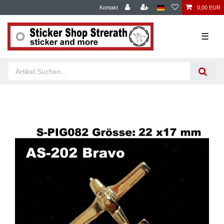
Kontakt
0,00 EUR
☰