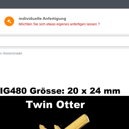
individuelle Anfertigung
Möchten Sie sich etwas eigenes anfertigen lassen ?
er, Anstecknadel