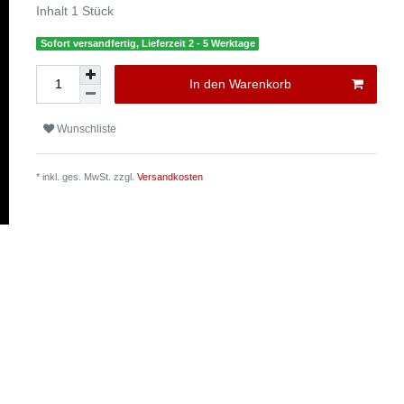
Inhalt
1
Stück
Sofort versandfertig, Lieferzeit 2 - 5 Werktage
In den Warenkorb
Wunschliste
* inkl. ges. MwSt. zzgl.
Versandkosten