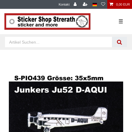
Kontakt
0,00 EUR
☰