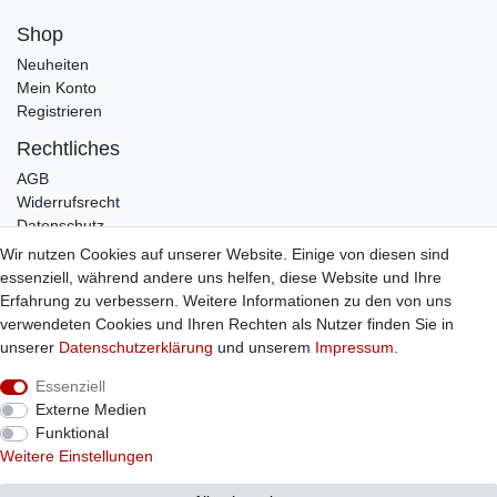
Shop
Neuheiten
Mein Konto
Registrieren
Rechtliches
AGB
Widerrufsrecht
Datenschutz
Impressum
Wir nutzen Cookies auf unserer Website. Einige von diesen sind
essenziell, während andere uns helfen, diese Website und Ihre
Infos
Erfahrung zu verbessern. Weitere Informationen zu den von uns
Zahlung / Versand
verwendeten Cookies und Ihren Rechten als Nutzer finden Sie in
Individuelle Anfertigung
unserer
Daten­schutz­erklärung
und unserem
Impressum
.
Kontakt
Essenziell
Externe Medien
Bestellung widerrufen
Funktional
Weitere Einstellungen