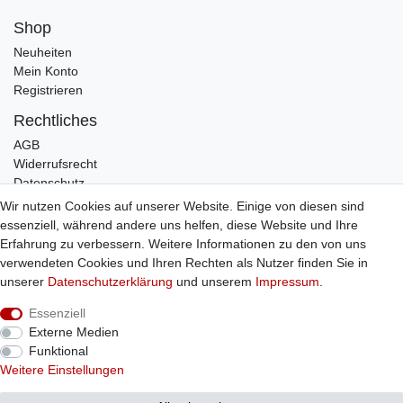
Shop
Neuheiten
Mein Konto
Registrieren
Rechtliches
AGB
Widerrufsrecht
Datenschutz
Impressum
Wir nutzen Cookies auf unserer Website. Einige von diesen sind
essenziell, während andere uns helfen, diese Website und Ihre
Infos
Erfahrung zu verbessern. Weitere Informationen zu den von uns
Zahlung / Versand
verwendeten Cookies und Ihren Rechten als Nutzer finden Sie in
Individuelle Anfertigung
unserer
Daten­schutz­erklärung
und unserem
Impressum
.
Kontakt
Essenziell
Externe Medien
Bestellung widerrufen
Funktional
Weitere Einstellungen