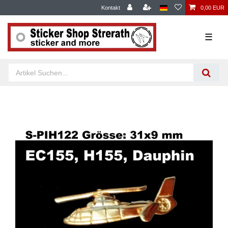
Kontakt
0,00 EUR
☰