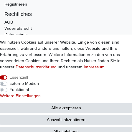
Registrieren
Rechtliches
AGB
Widerrufsrecht
Datenschutz
Impressum
Wir nutzen Cookies auf unserer Website. Einige von diesen sind
essenziell, während andere uns helfen, diese Website und Ihre
Infos
Erfahrung zu verbessern. Weitere Informationen zu den von uns
Zahlung / Versand
verwendeten Cookies und Ihren Rechten als Nutzer finden Sie in
Individuelle Anfertigung
unserer
Daten­schutz­erklärung
und unserem
Impressum
.
Kontakt
Essenziell
Externe Medien
Bestellung widerrufen
Funktional
Weitere Einstellungen
Alle akzeptieren
© Copyright 2026 Sticker Shop Strerath
Auswahl akzeptieren
Alle ablehnen