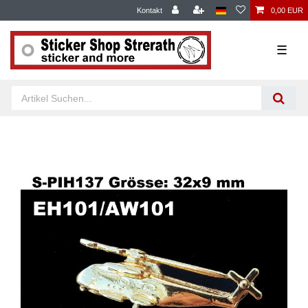
Kontakt
0,00 EUR
☰